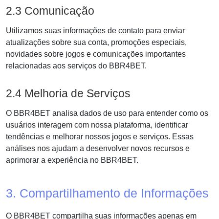
2.3 Comunicação
Utilizamos suas informações de contato para enviar
atualizações sobre sua conta, promoções especiais,
novidades sobre jogos e comunicações importantes
relacionadas aos serviços do BBR4BET.
2.4 Melhoria de Serviços
O BBR4BET analisa dados de uso para entender como os
usuários interagem com nossa plataforma, identificar
tendências e melhorar nossos jogos e serviços. Essas
análises nos ajudam a desenvolver novos recursos e
aprimorar a experiência no BBR4BET.
3. Compartilhamento de Informações
O BBR4BET compartilha suas informações apenas em