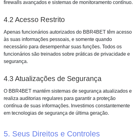
firewalls avançados e sistemas de monitoramento contínuo.
4.2 Acesso Restrito
Apenas funcionários autorizados do BBR4BET têm acesso
às suas informações pessoais, e somente quando
necessário para desempenhar suas funções. Todos os
funcionários são treinados sobre práticas de privacidade e
segurança.
4.3 Atualizações de Segurança
O BBR4BET mantém sistemas de segurança atualizados e
realiza auditorias regulares para garantir a proteção
contínua de suas informações. Investimos constantemente
em tecnologias de segurança de última geração.
5. Seus Direitos e Controles