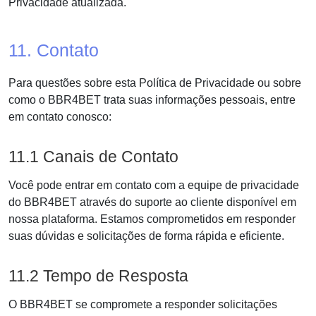
Privacidade atualizada.
11. Contato
Para questões sobre esta Política de Privacidade ou sobre
como o BBR4BET trata suas informações pessoais, entre
em contato conosco:
11.1 Canais de Contato
Você pode entrar em contato com a equipe de privacidade
do BBR4BET através do suporte ao cliente disponível em
nossa plataforma. Estamos comprometidos em responder
suas dúvidas e solicitações de forma rápida e eficiente.
11.2 Tempo de Resposta
O BBR4BET se compromete a responder solicitações