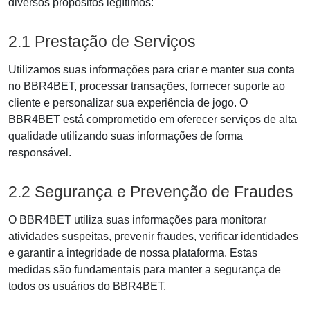
diversos propósitos legítimos:
2.1 Prestação de Serviços
Utilizamos suas informações para criar e manter sua conta
no BBR4BET, processar transações, fornecer suporte ao
cliente e personalizar sua experiência de jogo. O
BBR4BET está comprometido em oferecer serviços de alta
qualidade utilizando suas informações de forma
responsável.
2.2 Segurança e Prevenção de Fraudes
O BBR4BET utiliza suas informações para monitorar
atividades suspeitas, prevenir fraudes, verificar identidades
e garantir a integridade de nossa plataforma. Estas
medidas são fundamentais para manter a segurança de
todos os usuários do BBR4BET.