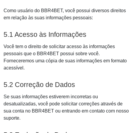
Como usuário do BBR4BET, você possui diversos direitos
em relação às suas informações pessoais:
5.1 Acesso às Informações
Você tem o direito de solicitar acesso às informações
pessoais que o BBR4BET possui sobre você.
Forneceremos uma cópia de suas informações em formato
acessível.
5.2 Correção de Dados
Se suas informações estiverem incorretas ou
desatualizadas, você pode solicitar correções através de
sua conta no BBR4BET ou entrando em contato com nosso
suporte.