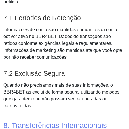
política:
7.1 Períodos de Retenção
Informações de conta são mantidas enquanto sua conta
estiver ativa no BBR4BET. Dados de transações são
retidos conforme exigências legais e regulamentares.
Informações de marketing são mantidas até que você opte
por não receber comunicações.
7.2 Exclusão Segura
Quando não precisamos mais de suas informações, o
BBR4BET as exclui de forma segura, utilizando métodos
que garantem que não possam ser recuperadas ou
reconstruídas.
8. Transferências Internacionais