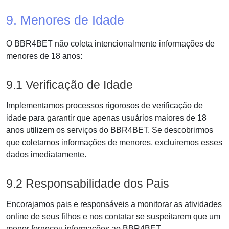
9. Menores de Idade
O BBR4BET não coleta intencionalmente informações de
menores de 18 anos:
9.1 Verificação de Idade
Implementamos processos rigorosos de verificação de
idade para garantir que apenas usuários maiores de 18
anos utilizem os serviços do BBR4BET. Se descobrirmos
que coletamos informações de menores, excluiremos esses
dados imediatamente.
9.2 Responsabilidade dos Pais
Encorajamos pais e responsáveis a monitorar as atividades
online de seus filhos e nos contatar se suspeitarem que um
menor forneceu informações ao BBR4BET.